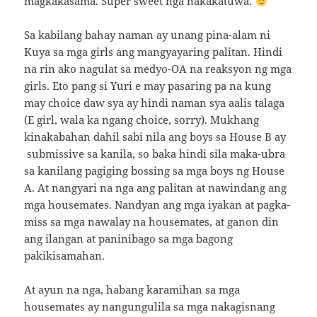
magkakasama. Super sweet nga nakakatuwa.
Sa kabilang bahay naman ay unang pina-alam ni
Kuya sa mga girls ang mangyayaring palitan. Hindi
na rin ako nagulat sa medyo-OA na reaksyon ng mga
girls. Eto pang si Yuri e may pasaring pa na kung
may choice daw sya ay hindi naman sya aalis talaga
(E girl, wala ka ngang choice, sorry). Mukhang
kinakabahan dahil sabi nila ang boys sa House B ay
submissive sa kanila, so baka hindi sila maka-ubra
sa kanilang pagiging bossing sa mga boys ng House
A. At nangyari na nga ang palitan at nawindang ang
mga housemates. Nandyan ang mga iyakan at pagka-
miss sa mga nawalay na housemates, at ganon din
ang ilangan at paninibago sa mga bagong
pakikisamahan.
At ayun na nga, habang karamihan sa mga
housemates ay nangungulila sa mga nakagisnang