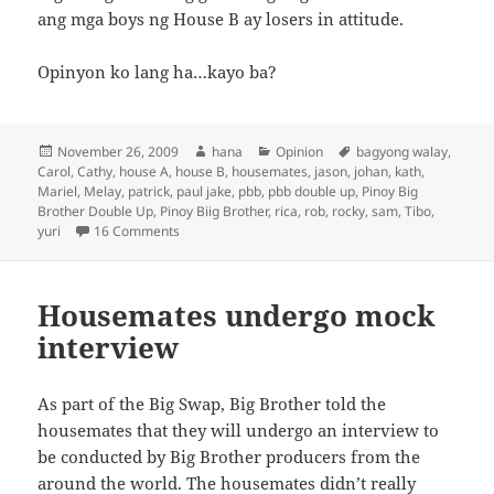
ang mga boys ng House B ay losers in attitude.
Opinyon ko lang ha…kayo ba?
Posted
Author
Categories
Tags
November 26, 2009
hana
Opinion
bagyong walay
,
on
Carol
,
Cathy
,
house A
,
house B
,
housemates
,
jason
,
johan
,
kath
,
Mariel
,
Melay
,
patrick
,
paul jake
,
pbb
,
pbb double up
,
Pinoy Big
Brother Double Up
,
Pinoy Biig Brother
,
rica
,
rob
,
rocky
,
sam
,
Tibo
,
on Feeling na mga Boys ng House B
yuri
16 Comments
Housemates undergo mock
interview
As part of the Big Swap, Big Brother told the
housemates that they will undergo an interview to
be conducted by Big Brother producers from the
around the world. The housemates didn’t really