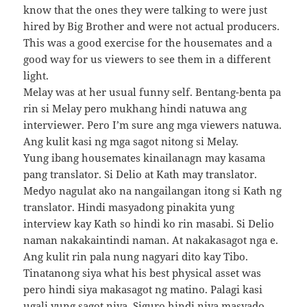
know that the ones they were talking to were just
hired by Big Brother and were not actual producers.
This was a good exercise for the housemates and a
good way for us viewers to see them in a different
light.
Melay was at her usual funny self. Bentang-benta pa
rin si Melay pero mukhang hindi natuwa ang
interviewer. Pero I’m sure ang mga viewers natuwa.
Ang kulit kasi ng mga sagot nitong si Melay.
Yung ibang housemates kinailanagn may kasama
pang translator. Si Delio at Kath may translator.
Medyo nagulat ako na nangailangan itong si Kath ng
translator. Hindi masyadong pinakita yung
interview kay Kath so hindi ko rin masabi. Si Delio
naman nakakaintindi naman. At nakakasagot nga e.
Ang kulit rin pala nung nagyari dito kay Tibo.
Tinatanong siya what his best physical asset was
pero hindi siya makasagot ng matino. Palagi kasi
ugali yung sagot niya. Siguro hindi niya masyado