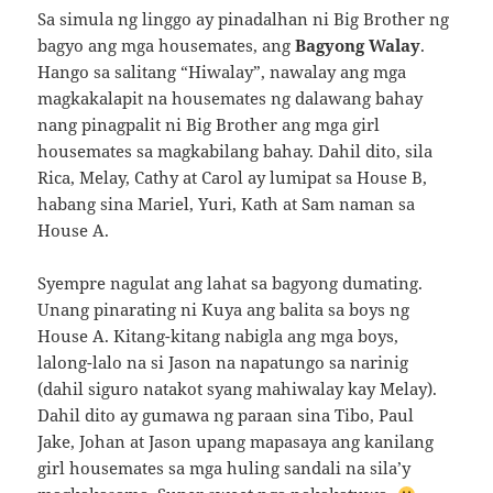
Sa simula ng linggo ay pinadalhan ni Big Brother ng
bagyo ang mga housemates, ang
Bagyong Walay
.
Hango sa salitang “Hiwalay”, nawalay ang mga
magkakalapit na housemates ng dalawang bahay
nang pinagpalit ni Big Brother ang mga girl
housemates sa magkabilang bahay. Dahil dito, sila
Rica, Melay, Cathy at Carol ay lumipat sa House B,
habang sina Mariel, Yuri, Kath at Sam naman sa
House A.
Syempre nagulat ang lahat sa bagyong dumating.
Unang pinarating ni Kuya ang balita sa boys ng
House A. Kitang-kitang nabigla ang mga boys,
lalong-lalo na si Jason na napatungo sa narinig
(dahil siguro natakot syang mahiwalay kay Melay).
Dahil dito ay gumawa ng paraan sina Tibo, Paul
Jake, Johan at Jason upang mapasaya ang kanilang
girl housemates sa mga huling sandali na sila’y