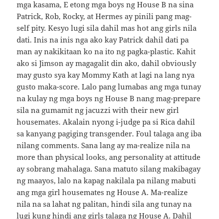
mga kasama, E etong mga boys ng House B na sina
Patrick, Rob, Rocky, at Hermes ay pinili pang mag-
self pity. Kesyo lugi sila dahil mas hot ang girls nila
dati. Inis na inis nga ako kay Patrick dahil dati pa
man ay nakikitaan ko na ito ng pagka-plastic. Kahit
ako si Jimson ay magagalit din ako, dahil obviously
may gusto sya kay Mommy Kath at lagi na lang nya
gusto maka-score. Lalo pang lumabas ang mga tunay
na kulay ng mga boys ng House B nang mag-prepare
sila na gumamit ng jacuzzi with their new girl
housemates. Akalain nyong i-judge pa si Rica dahil
sa kanyang pagiging transgender. Foul talaga ang iba
nilang comments. Sana lang ay ma-realize nila na
more than physical looks, ang personality at attitude
ay sobrang mahalaga. Sana matuto silang makibagay
ng maayos, lalo na kapag nakilala pa nilang mabuti
ang mga girl housemates ng House A. Ma-realize
nila na sa lahat ng palitan, hindi sila ang tunay na
lugi kung hindi ang girls talaga ng House A. Dahil