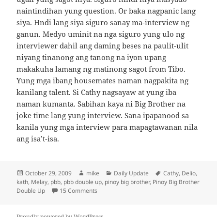
naintindihan yung question. Or baka nagpanic lang
siya. Hndi lang siya siguro sanay ma-interview ng
ganun. Medyo uminit na nga siguro yung ulo ng
interviewer dahil ang daming beses na paulit-ulit
niyang tinanong ang tanong na iyon upang
makakuha lamang ng matinong sagot from Tibo.
Yung mga ibang housemates naman nagpakita ng
kanilang talent. Si Cathy nagsayaw at yung iba
naman kumanta. Sabihan kaya ni Big Brother na
joke time lang yung interview. Sana ipapanood sa
kanila yung mga interview para mapagtawanan nila
ang isa’t-isa.
Posted
Author
Categories
Tags
October 29, 2009
mike
Daily Update
Cathy
,
Delio
,
on
kath
,
Melay
,
pbb
,
pbb double up
,
pinoy big brother
,
Pinoy Big Brother
on Housemates undergo mock interview
Double Up
15 Comments
Proudly powered by WordPress