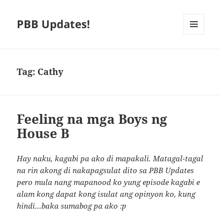
PBB Updates!
MENU
AND
WIDGETS
Tag:
Cathy
Feeling na mga Boys ng
House B
Hay naku, kagabi pa ako di mapakali. Matagal-tagal
na rin akong di nakapagsulat dito sa PBB Updates
pero mula nang mapanood ko yung episode kagabi e
alam kong dapat kong isulat ang opinyon ko, kung
hindi…baka sumabog pa ako :p