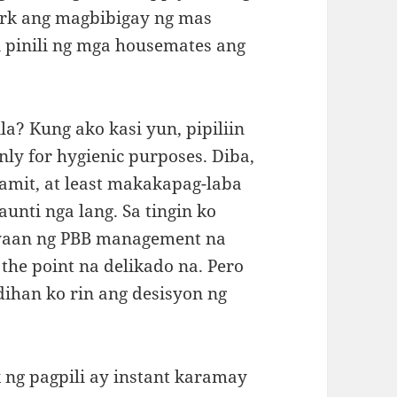
work ang magbibigay ng mas
i pinili ng mga housemates ang
la? Kung ako kasi yun, pipiliin
nly for hygienic purposes. Diba,
mit, at least makakapag-laba
unti nga lang. Sa tingin ko
yaan ng PBB management na
he point na delikado na. Pero
ihan ko rin ang desisyon ng
 ng pagpili ay instant karamay