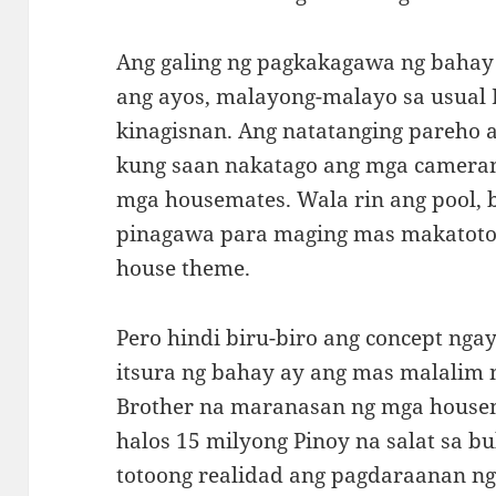
Ang galing ng pagkakagawa ng bahay t
ang ayos, malayong-malayo sa usual 
kinagisnan. Ang natatanging pareho 
kung saan nakatago ang mga cameran
mga housemates. Wala rin ang pool, 
pinagawa para maging mas makatoto
house theme.
Pero hindi biru-biro ang concept nga
itsura ng bahay ay ang mas malalim n
Brother na maranasan ng mga house
halos 15 milyong Pinoy na salat sa buh
totoong realidad ang pagdaraanan n