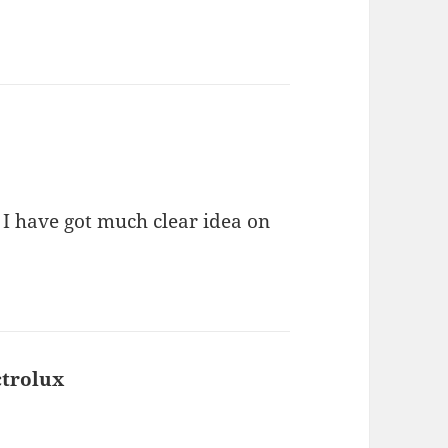
 I have got much clear idea on
ctrolux
says: